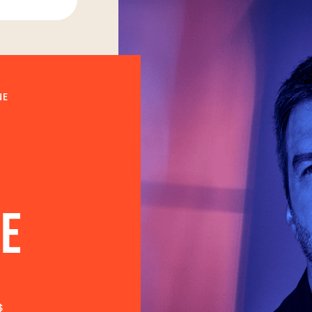
NE
LE
$