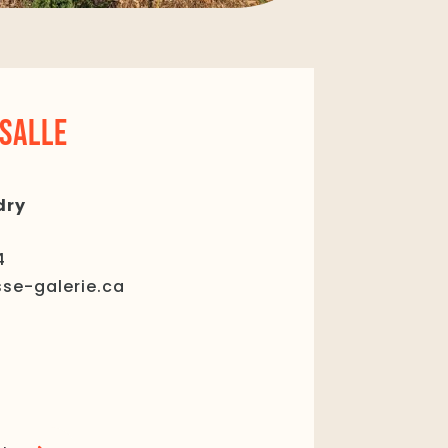
 SALLE
dry
e
4
se-galerie.ca