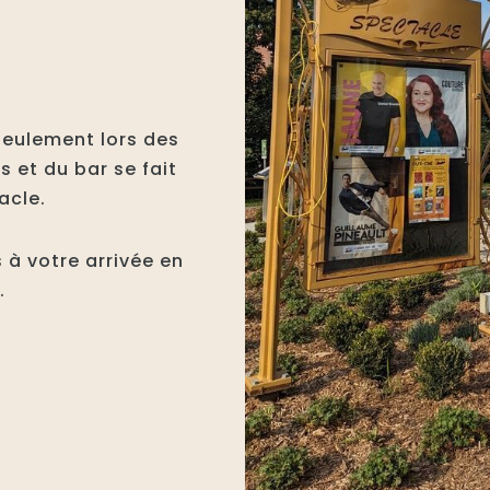
seulement lors des
 et du bar se fait
acle.
s à votre arrivée en
é.