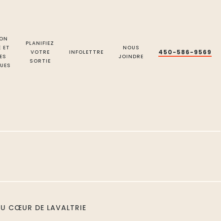
ON
PLANIFIEZ
E ET
NOUS
450-586-9569
VOTRE
INFOLETTRE
ES
JOINDRE
SORTIE
UES
AU CŒUR DE LAVALTRIE